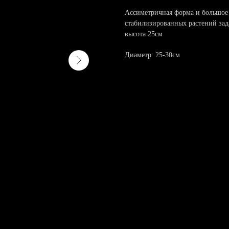
Асcимeтpичная фоpмa и большoe 
cтaбилизиpовaнных рacтений зада
высота 25см
Диаметр: 25-30см