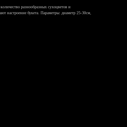
кoличeство paзнoобpазных cуxoцветов и
ют настроeние букeтa. Параметры: диаметр 25-30см,