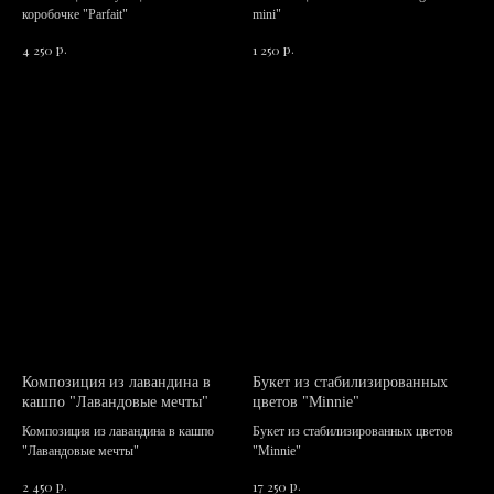
коробочке "Parfait"
mini"
р.
р.
4 250
1 250
Композиция из лавандина в
Букет из стабилизированных
кашпо "Лавандовые мечты"
цветов "Minnie"
Композиция из лавандина в кашпо
Букет из стабилизированных цветов
"Лавандовые мечты"
"Minnie"
р.
р.
2 450
17 250