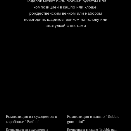
Подарок может быть любым: букетом или
композицией в кашпо или клоше,
рождественским венком или набором
новогодних шариков, венком на голову или
шкатулкой с цветами
Композиция из сухоцветов в
Композиция в кашпо "Bubble
коробочке "Parfait"
gum mini"
Композиция из сухоцветов в
Композиция в кашпо "Bubble gum