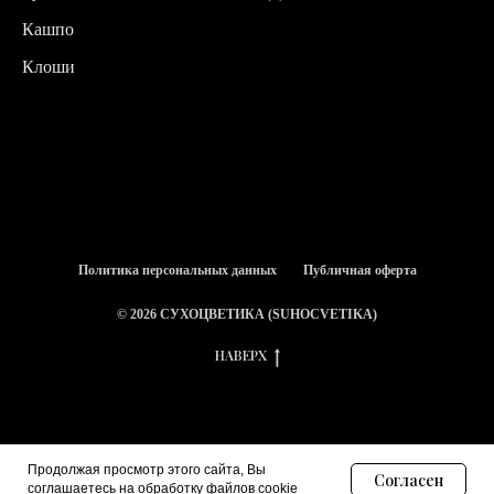
Кашпо
Клоши
Политика персональных данных
Публичная оферта
© 2026 СУХОЦВЕТИКА (SUHOCVETIKA)
НАВЕРХ
Продолжая просмотр этого сайта, Вы
Согласен
https://mc.yandex.ru/pixel/7436934973922886791?
соглашаетесь на обработку файлов cookie